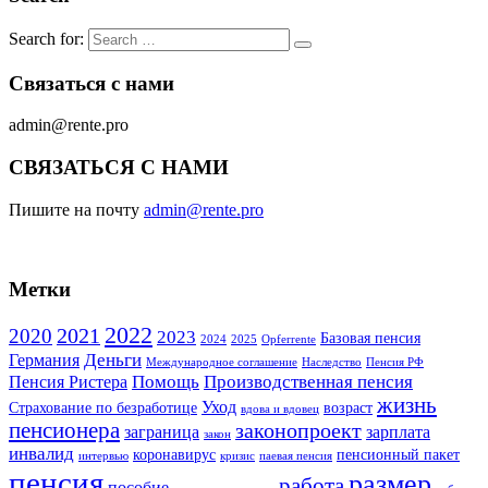
Search for:
Связаться с нами
admin@rente.pro
СВЯЗАТЬСЯ С НАМИ
Пишите на почту
admin@rente.pro
Метки
2022
2021
2020
2023
Базовая пенсия
2024
2025
Opferrente
Деньги
Германия
Международное соглашение
Наследство
Пенсия РФ
Помощь
Производственная пенсия
Пенсия Ристера
жизнь
Уход
Страхование по безработице
возраст
вдова и вдовец
пенсионера
законопроект
заграница
зарплата
закон
инвалид
коронавирус
пенсионный пакет
интервью
кризис
паевая пенсия
пенсия
размер
работа
пособие