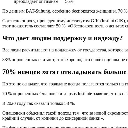
преобладает оптимизм — 56%.
По данным BAT-Stiftung, особенно беспокоятся женщины. 70 %
Согласно опросу, проведенному институтом GfK (Institut GfK),
этот показатель составляет 50 %. «Обеспокоенность о деньгах
Что дает людям поддержку и надежду?
Все люди расчитывают на поддержку от государства, которое з
88% опрошенных считают, что «хорошо, что наше социальное г
70% немцев хотят откладывать больше д
Но это не означает, что граждане всегда полагаются только н
70 % опрошенных Опашовски и Ipsos Institute заявили, что в 
В 2020 году так сказали только 58 %.
Опашовски объяснил такой подход тем, что за новой скромнос
крайний случай, от копилки до консервной банки».
На фоне многочисленных призывов к экономии энергии футур