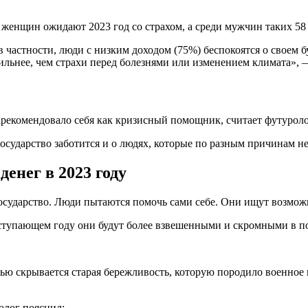
 женщин ожидают 2023 год со страхом, а среди мужчин таких 58
 в частности, люди с низким доходом (75%) беспокоятся о своем 
 сильнее, чем страхи перед болезнями или изменением климата»,
арекомендовало себя как кризисный помощник, считает футуроло
осударство заботится и о людях, которые по разным причинам н
енег в 2023 году
а государство. Люди пытаются помочь сами себе. Они ищут возмо
наступающем году они будут более взвешенными и скромными в п
тью скрывается старая бережливость, которую породило военное
олог пояснил: