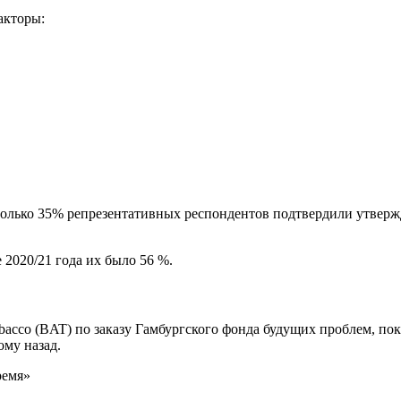
акторы:
ute, только 35% репрезентативных респондентов подтвердили утв
 2020/21 года их было 56 %.
bacco (BAT) по заказу Гамбургского фонда будущих проблем, по
ому назад.
ремя»