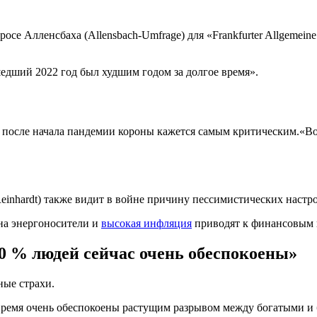
осе Алленсбаха (Allensbach-Umfrage) для «Frankfurter Allgemein
едший 2022 год был худшим годом за долгое время».
а после начала пандемии короны кажется самым критическим.«В
Reinhardt) также видит в войне причину пессимистических настр
 на энергоносители и
высокая инфляция
приводят к финансовым 
0 % людей сейчас очень обеспокоены»
ые страхи.
время очень обеспокоены растущим разрывом между богатыми и 