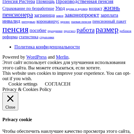
Помощь
Производственная пенсия
Пенсия Ристера
жизнь
Уход
Страхование по безработице
возраст
вдова и вдовец
пенсионера
законопроект
заграница
зарплата
закон
инвалид
коронавирус
пенсионный пакет
интервью
кризис
паевая пенсия
пенсия
размер
работа
пособие
праздники
прогноз
ребенок
реформа
статистика
страховки
Политика конфиденциальности
Powered by
WordPress
and
Merlin
.
Этот сайт использует cookies для улучшения использования
этого сайта. Вы можете отказаться, если хотите.
This website uses cookies to improve your experience. You can opt-
out if you wish.
Cookie settings
СОГЛАСЕН
Privacy & Cookies Policy
Close
Privacy cookie
Чтобы обеспечить наилучшее качество просмотра этого сайта,