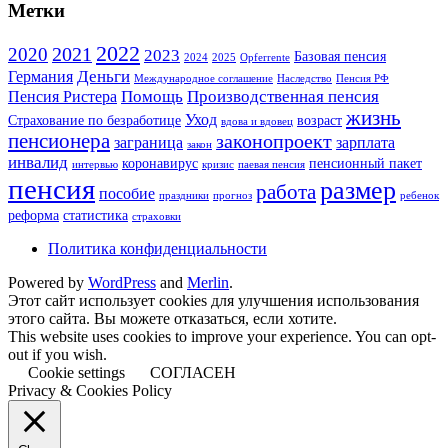
Метки
2022
2021
2020
2023
Базовая пенсия
2024
2025
Opferrente
Деньги
Германия
Международное соглашение
Наследство
Пенсия РФ
Помощь
Производственная пенсия
Пенсия Ристера
жизнь
Уход
Страхование по безработице
возраст
вдова и вдовец
пенсионера
законопроект
заграница
зарплата
закон
инвалид
коронавирус
пенсионный пакет
интервью
кризис
паевая пенсия
пенсия
размер
работа
пособие
праздники
прогноз
ребенок
реформа
статистика
страховки
Политика конфиденциальности
Powered by
WordPress
and
Merlin
.
Этот сайт использует cookies для улучшения использования
этого сайта. Вы можете отказаться, если хотите.
This website uses cookies to improve your experience. You can opt-
out if you wish.
Cookie settings
СОГЛАСЕН
Privacy & Cookies Policy