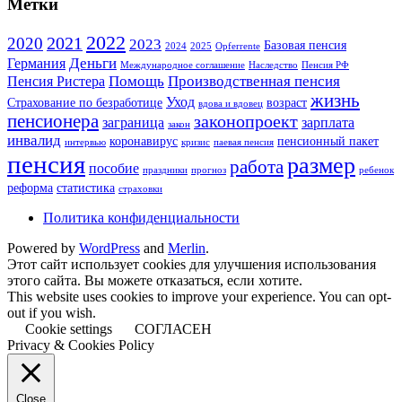
Метки
2022
2021
2020
2023
Базовая пенсия
2024
2025
Opferrente
Деньги
Германия
Международное соглашение
Наследство
Пенсия РФ
Помощь
Производственная пенсия
Пенсия Ристера
жизнь
Уход
Страхование по безработице
возраст
вдова и вдовец
пенсионера
законопроект
заграница
зарплата
закон
инвалид
коронавирус
пенсионный пакет
интервью
кризис
паевая пенсия
пенсия
размер
работа
пособие
праздники
прогноз
ребенок
реформа
статистика
страховки
Политика конфиденциальности
Powered by
WordPress
and
Merlin
.
Этот сайт использует cookies для улучшения использования
этого сайта. Вы можете отказаться, если хотите.
This website uses cookies to improve your experience. You can opt-
out if you wish.
Cookie settings
СОГЛАСЕН
Privacy & Cookies Policy
Close